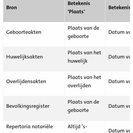
Betekenis
Bron
Betekenis
'Plaats'
Plaats van de
Geboorteakten
Datum van
geboorte
Plaats van het
Huwelijksakten
Datum van
huwelijk
Plaats van het
Overlijdensakten
Datum van
overlijden
Plaats van de
Bevolkingsregister
Datum van
geboorte
Repertoria notariële
Altijd 's-
Datum van