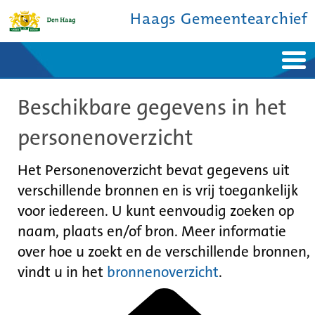
Haags Gemeentearchief
Home
Nieuws
Beschikbare gegevens in het
Ontdek de stad
De studiezaal
Bronnen en collecties
Over ons
personenoverzicht
Contact
Het Personenoverzicht bevat gegevens uit
verschillende bronnen en is vrij toegankelijk
voor iedereen. U kunt eenvoudig zoeken op
naam, plaats en/of bron. Meer informatie
over hoe u zoekt en de verschillende bronnen,
vindt u in het
bronnenoverzicht
.