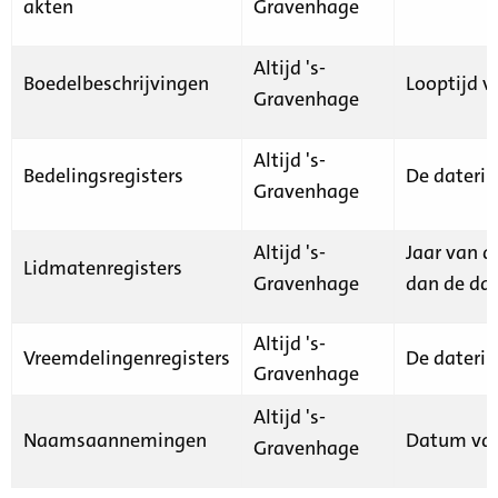
akten
Gravenhage
Altijd 's-
Boedelbeschrijvingen
Looptijd v
Gravenhage
Altijd 's-
Bedelingsregisters
De daterin
Gravenhage
Altijd 's-
Jaar van d
Lidmatenregisters
Gravenhage
dan de dat
Altijd 's-
Vreemdelingenregisters
De daterin
Gravenhage
Altijd 's-
Naamsaannemingen
Datum van
Gravenhage