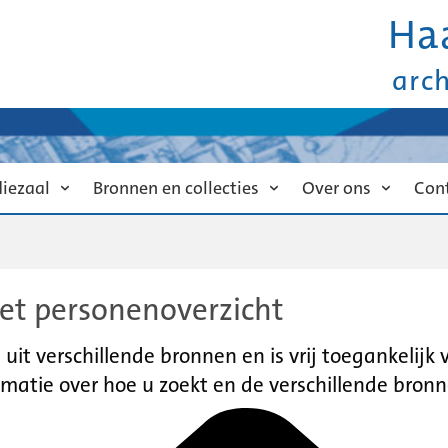
Ha
arc
diezaal
Bronnen en collecties
Over ons
Con
et personenoverzicht
it verschillende bronnen en is vrij toegankelijk
matie over hoe u zoekt en de verschillende bronn