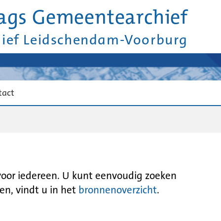
ags Gemeentearchief
hief Leidschendam-Voorburg
tact
 voor iedereen. U kunt eenvoudig zoeken
en, vindt u in het
bronnenoverzicht
.