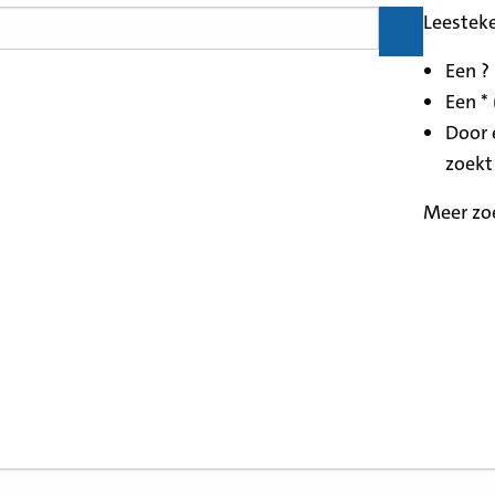
Leestek
Een ?
Een * 
Door 
zoekt
Meer zo