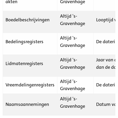
akten
Gravenhage
Altijd 's-
Boedelbeschrijvingen
Looptijd v
Gravenhage
Altijd 's-
Bedelingsregisters
De daterin
Gravenhage
Altijd 's-
Jaar van d
Lidmatenregisters
Gravenhage
dan de dat
Altijd 's-
Vreemdelingenregisters
De daterin
Gravenhage
Altijd 's-
Naamsaannemingen
Datum van
Gravenhage