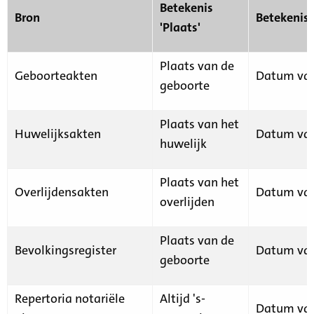
Betekenis
Bron
Betekenis
'Plaats'
Plaats van de
Geboorteakten
Datum van
geboorte
Plaats van het
Huwelijksakten
Datum van
huwelijk
Plaats van het
Overlijdensakten
Datum van
overlijden
Plaats van de
Bevolkingsregister
Datum van
geboorte
Repertoria notariële
Altijd 's-
Datum van