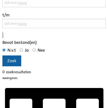
t/m
Bevat bestand(en)
N.v.t
Ja
Nee
Zoek
0
zoekresultaten
weergave: