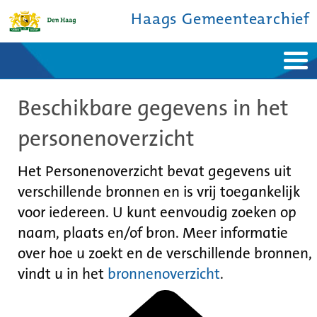
Haags Gemeentearchief
Home
Nieuws
Beschikbare gegevens in het
Ontdek de stad
De studiezaal
Bronnen en collecties
Over ons
personenoverzicht
Contact
Het Personenoverzicht bevat gegevens uit
verschillende bronnen en is vrij toegankelijk
voor iedereen. U kunt eenvoudig zoeken op
naam, plaats en/of bron. Meer informatie
over hoe u zoekt en de verschillende bronnen,
vindt u in het
bronnenoverzicht
.