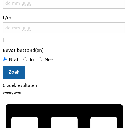
t/m
Bevat bestand(en)
N.v.t
Ja
Nee
Zoek
0
zoekresultaten
weergave: