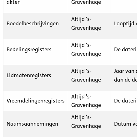
akten
Gravenhage
Altijd 's-
Boedelbeschrijvingen
Looptijd v
Gravenhage
Altijd 's-
Bedelingsregisters
De daterin
Gravenhage
Altijd 's-
Jaar van d
Lidmatenregisters
Gravenhage
dan de dat
Altijd 's-
Vreemdelingenregisters
De daterin
Gravenhage
Altijd 's-
Naamsaannemingen
Datum van
Gravenhage