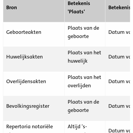
Betekenis
Bron
Betekenis
'Plaats'
Plaats van de
Geboorteakten
Datum van
geboorte
Plaats van het
Huwelijksakten
Datum van
huwelijk
Plaats van het
Overlijdensakten
Datum van
overlijden
Plaats van de
Bevolkingsregister
Datum van
geboorte
Repertoria notariële
Altijd 's-
Datum van