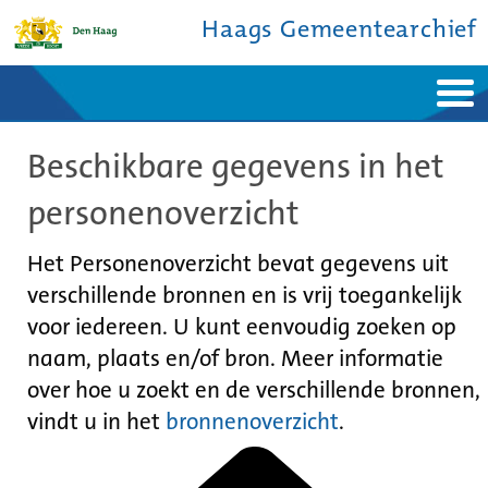
Haags Gemeentearchief
Home
Nieuws
Beschikbare gegevens in het
Ontdek de stad
De studiezaal
Bronnen en collecties
Over ons
personenoverzicht
Contact
Het Personenoverzicht bevat gegevens uit
verschillende bronnen en is vrij toegankelijk
voor iedereen. U kunt eenvoudig zoeken op
naam, plaats en/of bron. Meer informatie
over hoe u zoekt en de verschillende bronnen,
vindt u in het
bronnenoverzicht
.