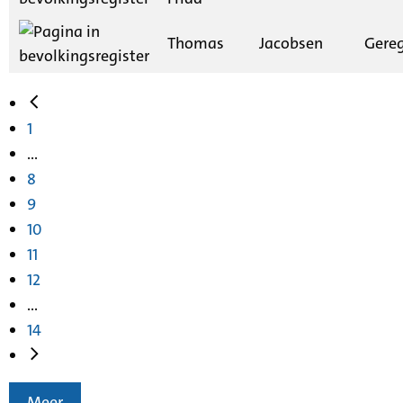
Thomas
Jacobsen
Gereg
1
...
8
9
10
11
12
...
14
Meer