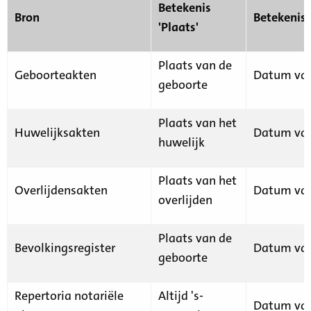
Betekenis
Bron
Betekenis
'Plaats'
Plaats van de
Geboorteakten
Datum van
geboorte
Plaats van het
Huwelijksakten
Datum van
huwelijk
Plaats van het
Overlijdensakten
Datum van
overlijden
Plaats van de
Bevolkingsregister
Datum van
geboorte
Repertoria notariële
Altijd 's-
Datum van