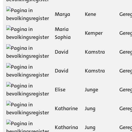
Marya
Kene
Gereg
Maria
Kemper
Gereg
Sophia
David
Kamstra
Gereg
David
Kamstra
Gereg
Elise
Junge
Gereg
Katharine
Jung
Gereg
Katharina
Jung
Gereg