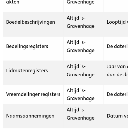
akten
Gravenhage
Altijd 's-
Boedelbeschrijvingen
Looptijd v
Gravenhage
Altijd 's-
Bedelingsregisters
De daterin
Gravenhage
Altijd 's-
Jaar van d
Lidmatenregisters
Gravenhage
dan de dat
Altijd 's-
Vreemdelingenregisters
De daterin
Gravenhage
Altijd 's-
Naamsaannemingen
Datum van
Gravenhage