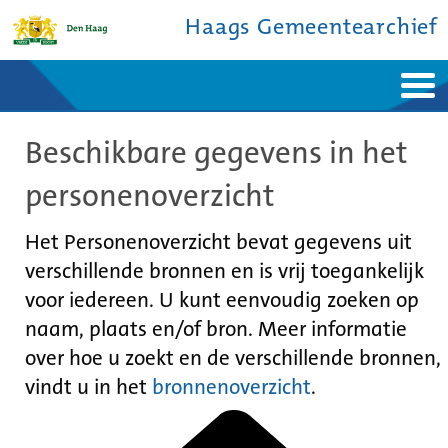
Haags Gemeentearchief
Home
Nieuws
Beschikbare gegevens in het
Ontdek de stad
De studiezaal
Bronnen en collecties
Over ons
personenoverzicht
Contact
Het Personenoverzicht bevat gegevens uit
verschillende bronnen en is vrij toegankelijk
voor iedereen. U kunt eenvoudig zoeken op
naam, plaats en/of bron. Meer informatie
over hoe u zoekt en de verschillende bronnen,
vindt u in het
bronnenoverzicht
.