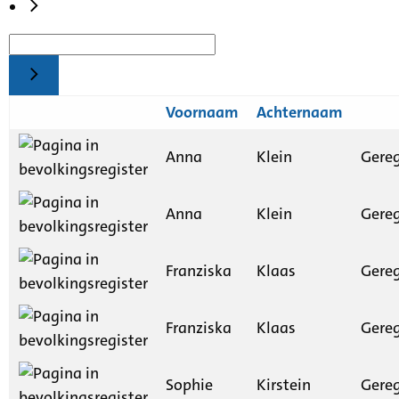
Voornaam
Achternaam
Anna
Klein
Gereg
Anna
Klein
Gereg
Franziska
Klaas
Gereg
Franziska
Klaas
Gereg
Sophie
Kirstein
Gereg