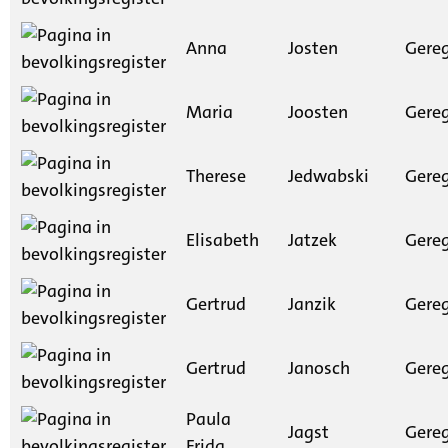
Anna
Josten
Gereg
Maria
Joosten
Gereg
Therese
Jedwabski
Gereg
Elisabeth
Jatzek
Gereg
Gertrud
Janzik
Gereg
Gertrud
Janosch
Gereg
Paula
Jagst
Gereg
Frida