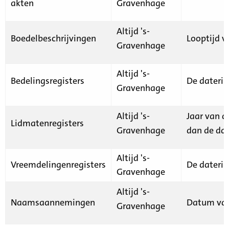
akten
Gravenhage
Altijd 's-
Boedelbeschrijvingen
Looptijd v
Gravenhage
Altijd 's-
Bedelingsregisters
De daterin
Gravenhage
Altijd 's-
Jaar van d
Lidmatenregisters
Gravenhage
dan de dat
Altijd 's-
Vreemdelingenregisters
De daterin
Gravenhage
Altijd 's-
Naamsaannemingen
Datum van
Gravenhage