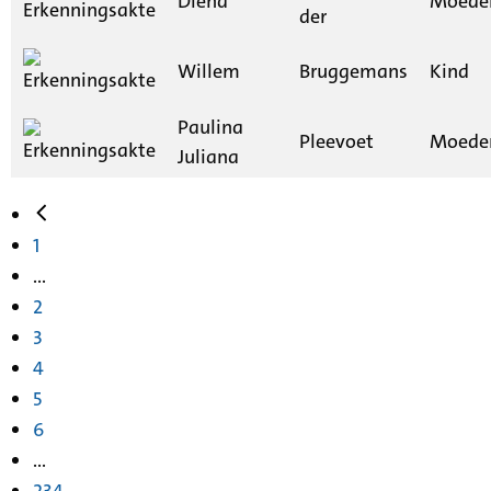
Diena
Moede
der
Willem
Bruggemans
Kind
Paulina
Pleevoet
Moede
Juliana
1
...
2
3
4
5
6
...
234