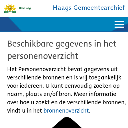
Haags Gemeentearchief
Home
Nieuws
Beschikbare gegevens in het
Ontdek de stad
De studiezaal
Bronnen en collecties
Over ons
personenoverzicht
Contact
Het Personenoverzicht bevat gegevens uit
verschillende bronnen en is vrij toegankelijk
voor iedereen. U kunt eenvoudig zoeken op
naam, plaats en/of bron. Meer informatie
over hoe u zoekt en de verschillende bronnen,
vindt u in het
bronnenoverzicht
.