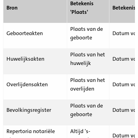
Betekenis
Bron
Betekenis
'Plaats'
Plaats van de
Geboorteakten
Datum van
geboorte
Plaats van het
Huwelijksakten
Datum van
huwelijk
Plaats van het
Overlijdensakten
Datum van
overlijden
Plaats van de
Bevolkingsregister
Datum van
geboorte
Repertoria notariële
Altijd 's-
Datum van