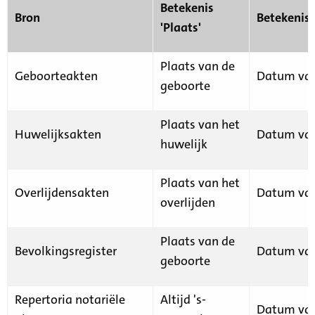
Betekenis
Bron
Betekenis
'Plaats'
Plaats van de
Geboorteakten
Datum van
geboorte
Plaats van het
Huwelijksakten
Datum van
huwelijk
Plaats van het
Overlijdensakten
Datum van
overlijden
Plaats van de
Bevolkingsregister
Datum van
geboorte
Repertoria notariële
Altijd 's-
Datum van