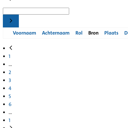
Voornaam
Achternaam
Rol
Bron
Plaats
D
1
...
2
3
4
5
6
...
1