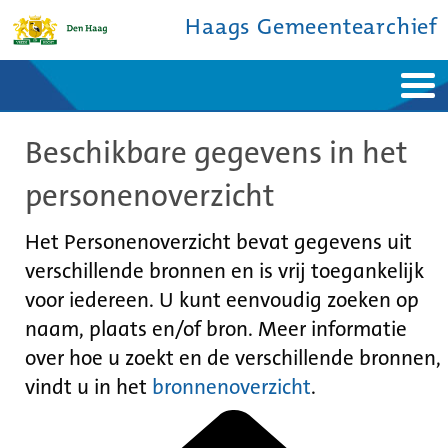
Haags Gemeentearchief
Home
Nieuws
Beschikbare gegevens in het
Ontdek de stad
De studiezaal
Bronnen en collecties
Over ons
personenoverzicht
Contact
Het Personenoverzicht bevat gegevens uit
verschillende bronnen en is vrij toegankelijk
voor iedereen. U kunt eenvoudig zoeken op
naam, plaats en/of bron. Meer informatie
over hoe u zoekt en de verschillende bronnen,
vindt u in het
bronnenoverzicht
.