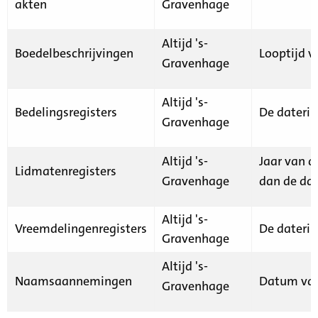
akten
Gravenhage
Altijd 's-
Boedelbeschrijvingen
Looptijd v
Gravenhage
Altijd 's-
Bedelingsregisters
De daterin
Gravenhage
Altijd 's-
Jaar van d
Lidmatenregisters
Gravenhage
dan de dat
Altijd 's-
Vreemdelingenregisters
De daterin
Gravenhage
Altijd 's-
Naamsaannemingen
Datum van
Gravenhage