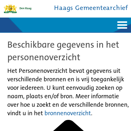
Haags Gemeentearchief
Home
Nieuws
Beschikbare gegevens in het
Ontdek de stad
De studiezaal
Bronnen en collecties
Over ons
personenoverzicht
Contact
Het Personenoverzicht bevat gegevens uit
verschillende bronnen en is vrij toegankelijk
voor iedereen. U kunt eenvoudig zoeken op
naam, plaats en/of bron. Meer informatie
over hoe u zoekt en de verschillende bronnen,
vindt u in het
bronnenoverzicht
.