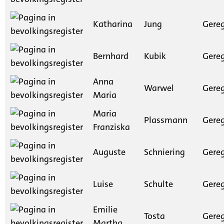
Katharina
Jung
Gereg
Bernhard
Kubik
Gereg
Anna
Warwel
Gereg
Maria
Maria
Plassmann
Gereg
Franziska
Auguste
Schniering
Gereg
Luise
Schulte
Gereg
Emilie
Tosta
Gereg
Martha