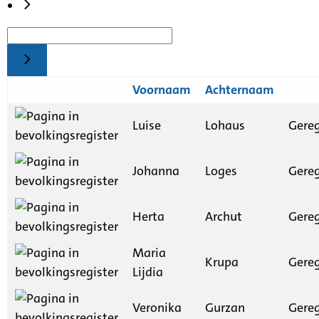
Voornaam
Achternaam
Luise
Lohaus
Gereg
Johanna
Loges
Gereg
Herta
Archut
Gereg
Maria
Krupa
Gereg
Lijdia
Veronika
Gurzan
Gereg