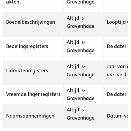
akten
Gravenhage
Altijd 's-
Boedelbeschrijvingen
Looptijd v
Gravenhage
Altijd 's-
Bedelingsregisters
De daterin
Gravenhage
Altijd 's-
Jaar van d
Lidmatenregisters
Gravenhage
dan de dat
Altijd 's-
Vreemdelingenregisters
De daterin
Gravenhage
Altijd 's-
Naamsaannemingen
Datum van
Gravenhage