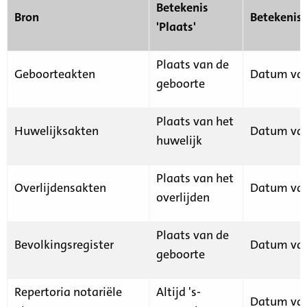
Betekenis
Bron
Betekenis
'Plaats'
Plaats van de
Geboorteakten
Datum van
geboorte
Plaats van het
Huwelijksakten
Datum van
huwelijk
Plaats van het
Overlijdensakten
Datum van
overlijden
Plaats van de
Bevolkingsregister
Datum van
geboorte
Repertoria notariële
Altijd 's-
Datum van