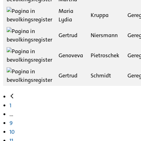
Maria
Kruppa
Gereg
Lydia
Gertrud
Niersmann
Gereg
Genoveva
Pietroschek
Gereg
Gertrud
Schmidt
Gereg
1
...
9
10
11