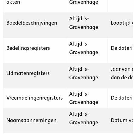
akten
Gravenhage
Altijd 's-
Boedelbeschrijvingen
Looptijd v
Gravenhage
Altijd 's-
Bedelingsregisters
De daterin
Gravenhage
Altijd 's-
Jaar van d
Lidmatenregisters
Gravenhage
dan de dat
Altijd 's-
Vreemdelingenregisters
De daterin
Gravenhage
Altijd 's-
Naamsaannemingen
Datum van
Gravenhage