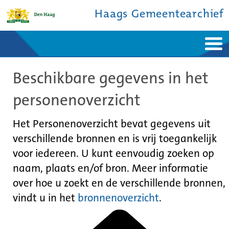
Haags Gemeentearchief
Home
Nieuws
Beschikbare gegevens in het
Ontdek de stad
De studiezaal
Bronnen en collecties
Over ons
personenoverzicht
Contact
Het Personenoverzicht bevat gegevens uit
verschillende bronnen en is vrij toegankelijk
voor iedereen. U kunt eenvoudig zoeken op
naam, plaats en/of bron. Meer informatie
over hoe u zoekt en de verschillende bronnen,
vindt u in het
bronnenoverzicht
.