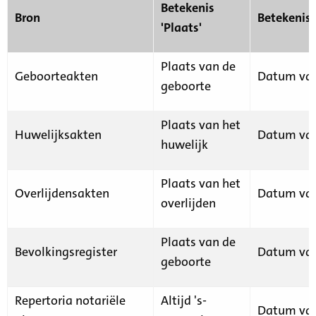
Betekenis
Bron
Betekenis
'Plaats'
Plaats van de
Geboorteakten
Datum van
geboorte
Plaats van het
Huwelijksakten
Datum van
huwelijk
Plaats van het
Overlijdensakten
Datum van
overlijden
Plaats van de
Bevolkingsregister
Datum van
geboorte
Repertoria notariële
Altijd 's-
Datum van