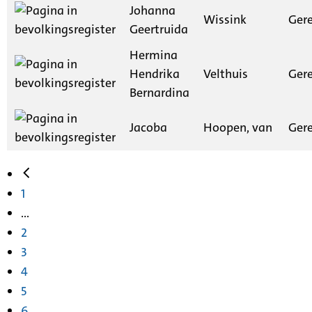
Johanna
Wissink
Gere
Geertruida
Hermina
Hendrika
Velthuis
Gere
Bernardina
Jacoba
Hoopen, van
Gere
1
...
2
3
4
5
6