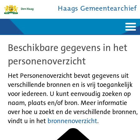
Haags Gemeentearchief
Home
Nieuws
Beschikbare gegevens in het
Ontdek de stad
De studiezaal
Bronnen en collecties
Over ons
personenoverzicht
Contact
Het Personenoverzicht bevat gegevens uit
verschillende bronnen en is vrij toegankelijk
voor iedereen. U kunt eenvoudig zoeken op
naam, plaats en/of bron. Meer informatie
over hoe u zoekt en de verschillende bronnen,
vindt u in het
bronnenoverzicht
.