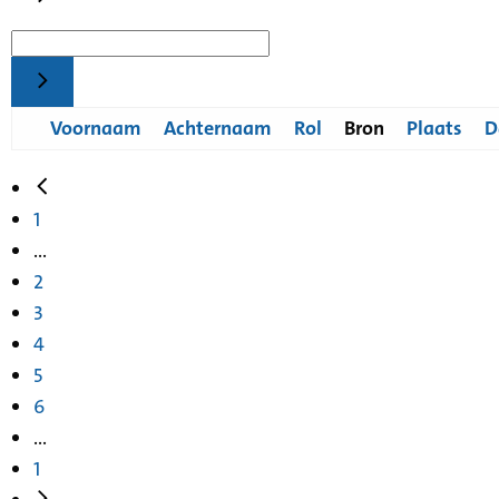
Voornaam
Achternaam
Rol
Bron
Plaats
D
1
...
2
3
4
5
6
...
1