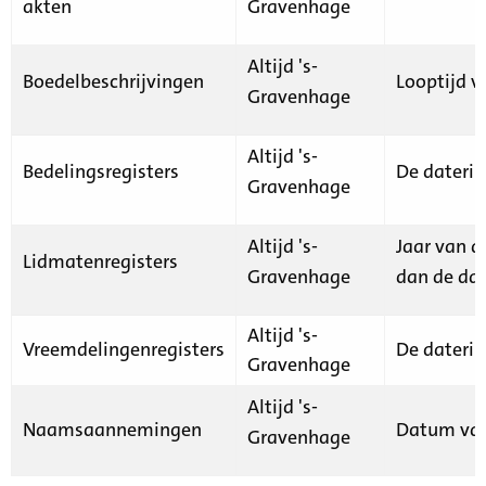
akten
Gravenhage
Altijd 's-
Boedelbeschrijvingen
Looptijd v
Gravenhage
Altijd 's-
Bedelingsregisters
De daterin
Gravenhage
Altijd 's-
Jaar van d
Lidmatenregisters
Gravenhage
dan de dat
Altijd 's-
Vreemdelingenregisters
De daterin
Gravenhage
Altijd 's-
Naamsaannemingen
Datum van
Gravenhage