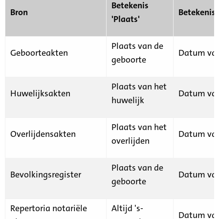
Betekenis
Bron
Betekenis
'Plaats'
Plaats van de
Geboorteakten
Datum van
geboorte
Plaats van het
Huwelijksakten
Datum van
huwelijk
Plaats van het
Overlijdensakten
Datum van
overlijden
Plaats van de
Bevolkingsregister
Datum van
geboorte
Repertoria notariële
Altijd 's-
Datum van