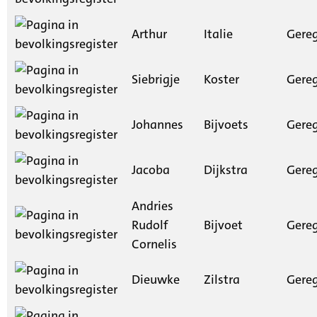
Arthur
Italie
Gereg
Siebrigje
Koster
Gereg
Johannes
Bijvoets
Gereg
Jacoba
Dijkstra
Gereg
Andries
Rudolf
Bijvoet
Gereg
Cornelis
Dieuwke
Zilstra
Gereg