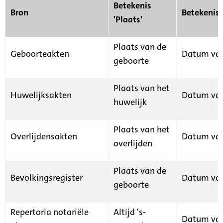
Betekenis
Bron
Betekenis
'Plaats'
Plaats van de
Geboorteakten
Datum van
geboorte
Plaats van het
Huwelijksakten
Datum van
huwelijk
Plaats van het
Overlijdensakten
Datum van
overlijden
Plaats van de
Bevolkingsregister
Datum van
geboorte
Repertoria notariële
Altijd 's-
Datum van