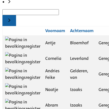
Voornaam
Achternaam
Antje
Bloemhof
Gereg
Cornelia
Leverland
Gereg
Andries
Gelderen,
Gereg
Feike
van
Naatje
Izaaks
Gereg
Abram
Izaaks
Gereg