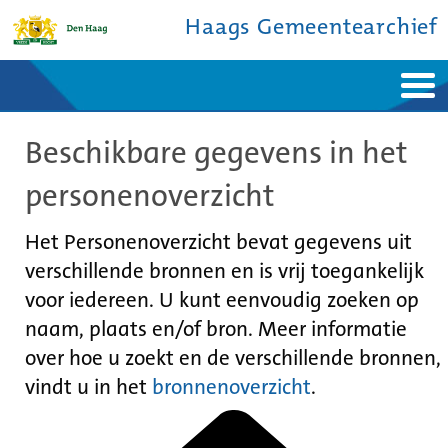
Haags Gemeentearchief
Home
Nieuws
Beschikbare gegevens in het
Ontdek de stad
De studiezaal
Bronnen en collecties
Over ons
personenoverzicht
Contact
Het Personenoverzicht bevat gegevens uit
verschillende bronnen en is vrij toegankelijk
voor iedereen. U kunt eenvoudig zoeken op
naam, plaats en/of bron. Meer informatie
over hoe u zoekt en de verschillende bronnen,
vindt u in het
bronnenoverzicht
.