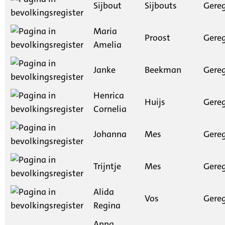
Sijbout
Sijbouts
Gereg
Maria
Proost
Gereg
Amelia
Janke
Beekman
Gereg
Henrica
Huijs
Gereg
Cornelia
Johanna
Mes
Gereg
Trijntje
Mes
Gereg
Alida
Vos
Gereg
Regina
Anna