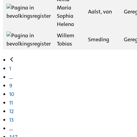
Maria
Aalst, van
Gereg
Sophia
Helena
Willem
Smeding
Gereg
Tobias
1
...
9
10
11
12
13
...
347