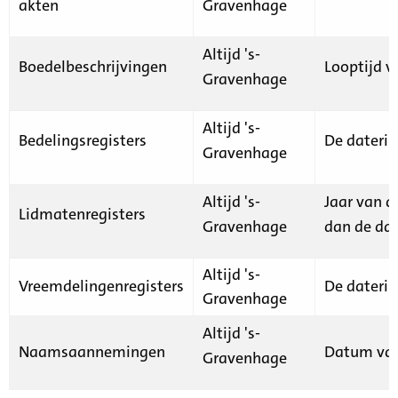
akten
Gravenhage
Altijd 's-
Boedelbeschrijvingen
Looptijd v
Gravenhage
Altijd 's-
Bedelingsregisters
De daterin
Gravenhage
Altijd 's-
Jaar van d
Lidmatenregisters
Gravenhage
dan de dat
Altijd 's-
Vreemdelingenregisters
De daterin
Gravenhage
Altijd 's-
Naamsaannemingen
Datum van
Gravenhage