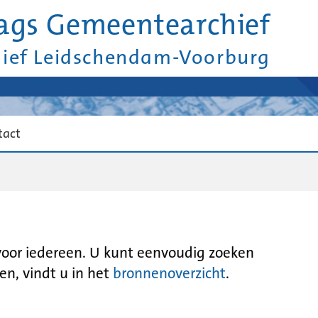
ags Gemeentearchief
hief Leidschendam-Voorburg
tact
 voor iedereen. U kunt eenvoudig zoeken
en, vindt u in het
bronnenoverzicht
.