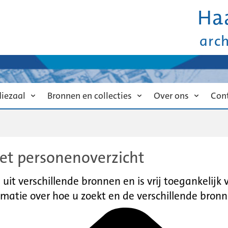
Ha
arc
diezaal
Bronnen en collecties
Over ons
Con
et personenoverzicht
it verschillende bronnen en is vrij toegankelijk
matie over hoe u zoekt en de verschillende bronn