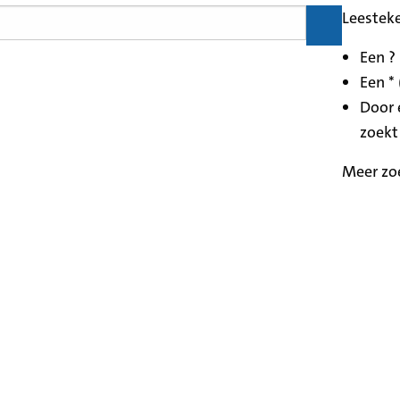
Leestek
Een ?
Een * 
Door 
zoekt
Meer zo