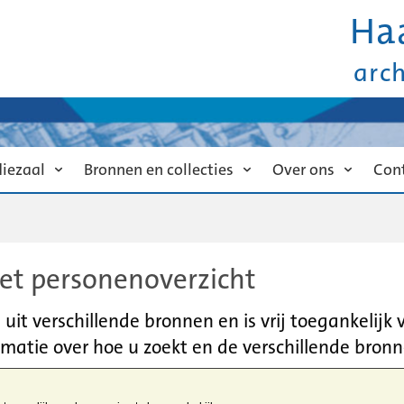
Ha
arc
diezaal
Bronnen en collecties
Over ons
Con
et personenoverzicht
it verschillende bronnen en is vrij toegankelijk
matie over hoe u zoekt en de verschillende bronn