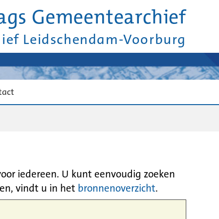
ags Gemeentearchief
hief Leidschendam-Voorburg
tact
 voor iedereen. U kunt eenvoudig zoeken
en, vindt u in het
bronnenoverzicht
.