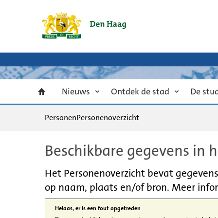
Nieuws
Ontdek de stad
De stu
Personen
Personenoverzicht
Beschikbare gegevens in h
Het Personenoverzicht bevat gegevens u
op naam, plaats en/of bron. Meer infor
Helaas, er is een fout opgetreden