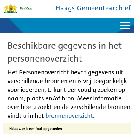
Haags Gemeentearchief
Home
Nieuws
Beschikbare gegevens in het
Ontdek de stad
De studiezaal
Bronnen en collecties
Over ons
personenoverzicht
Contact
Het Personenoverzicht bevat gegevens uit
verschillende bronnen en is vrij toegankelijk
voor iedereen. U kunt eenvoudig zoeken op
naam, plaats en/of bron. Meer informatie
over hoe u zoekt en de verschillende bronnen,
vindt u in het
bronnenoverzicht
.
Helaas, er is een fout opgetreden