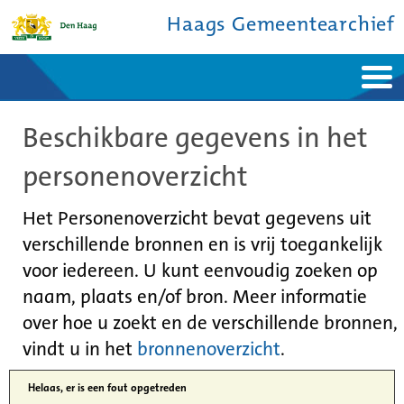
Haags Gemeentearchief
Home
Nieuws
Beschikbare gegevens in het
Ontdek de stad
De studiezaal
Bronnen en collecties
Over ons
personenoverzicht
Contact
Het Personenoverzicht bevat gegevens uit
verschillende bronnen en is vrij toegankelijk
voor iedereen. U kunt eenvoudig zoeken op
naam, plaats en/of bron. Meer informatie
over hoe u zoekt en de verschillende bronnen,
vindt u in het
bronnenoverzicht
.
Helaas, er is een fout opgetreden