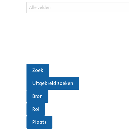
Zoek
Uitgebreid zoeken
Bron
Rol
Plaats