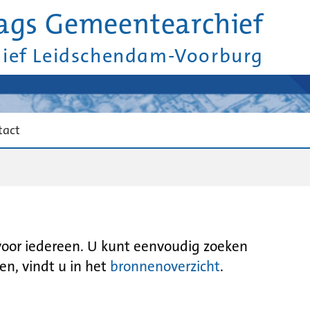
ags Gemeentearchief
hief Leidschendam-Voorburg
tact
 voor iedereen. U kunt eenvoudig zoeken
en, vindt u in het
bronnenoverzicht
.