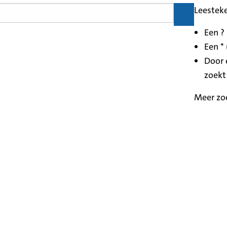
Leestek
Een ?
Een * 
Door 
zoekt
Meer zo