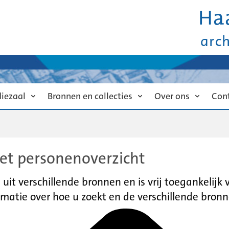
Ha
arc
diezaal
Bronnen en collecties
Over ons
Con
et personenoverzicht
it verschillende bronnen en is vrij toegankelijk
matie over hoe u zoekt en de verschillende bronn