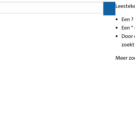
Leestek
Een ?
Een * 
Door 
zoekt
Meer zo