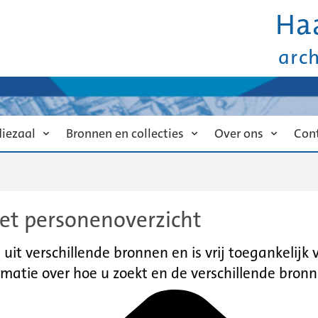
Ha
arc
diezaal
Bronnen en collecties
Over ons
Con
et personenoverzicht
it verschillende bronnen en is vrij toegankelijk
matie over hoe u zoekt en de verschillende bronn