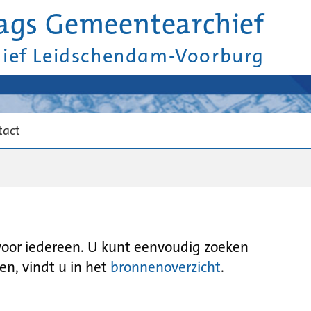
ags Gemeentearchief
hief Leidschendam-Voorburg
tact
 voor iedereen. U kunt eenvoudig zoeken
en, vindt u in het
bronnenoverzicht
.