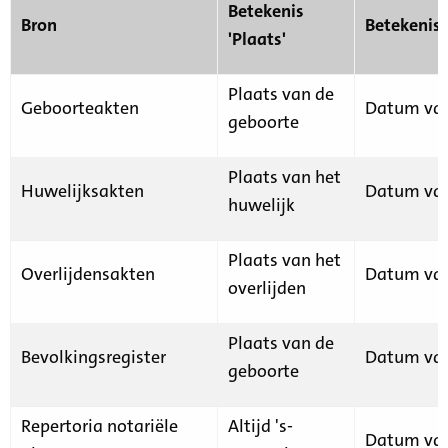
Betekenis
Bron
Betekenis
'Plaats'
Plaats van de
Geboorteakten
Datum van
geboorte
Plaats van het
Huwelijksakten
Datum van
huwelijk
Plaats van het
Overlijdensakten
Datum van
overlijden
Plaats van de
Bevolkingsregister
Datum van
geboorte
Repertoria notariële
Altijd 's-
Datum van