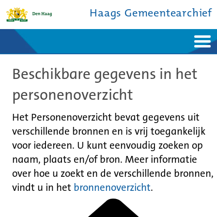
Haags Gemeentearchief
Home
Nieuws
Beschikbare gegevens in het
Ontdek de stad
De studiezaal
Bronnen en collecties
Over ons
personenoverzicht
Contact
Het Personenoverzicht bevat gegevens uit
verschillende bronnen en is vrij toegankelijk
voor iedereen. U kunt eenvoudig zoeken op
naam, plaats en/of bron. Meer informatie
over hoe u zoekt en de verschillende bronnen,
vindt u in het
bronnenoverzicht
.