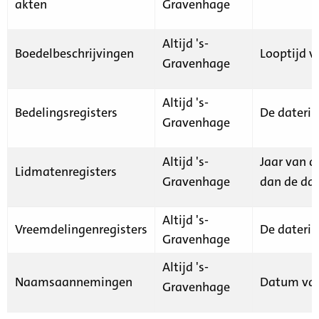
akten
Gravenhage
Altijd 's-
Boedelbeschrijvingen
Looptijd v
Gravenhage
Altijd 's-
Bedelingsregisters
De daterin
Gravenhage
Altijd 's-
Jaar van d
Lidmatenregisters
Gravenhage
dan de dat
Altijd 's-
Vreemdelingenregisters
De daterin
Gravenhage
Altijd 's-
Naamsaannemingen
Datum van
Gravenhage