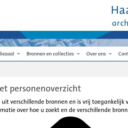
Ha
arc
diezaal
Bronnen en collecties
Over ons
Con
et personenoverzicht
it verschillende bronnen en is vrij toegankelijk
matie over hoe u zoekt en de verschillende bronn