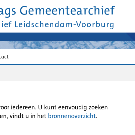
ags Gemeentearchief
hief Leidschendam-Voorburg
tact
 voor iedereen. U kunt eenvoudig zoeken
en, vindt u in het
bronnenoverzicht
.