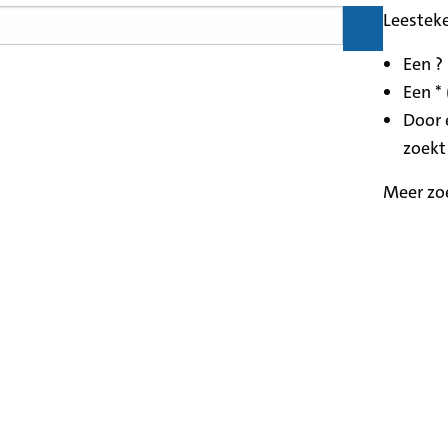
Leestek
Een ?
Een * 
Door 
zoekt
Meer zo