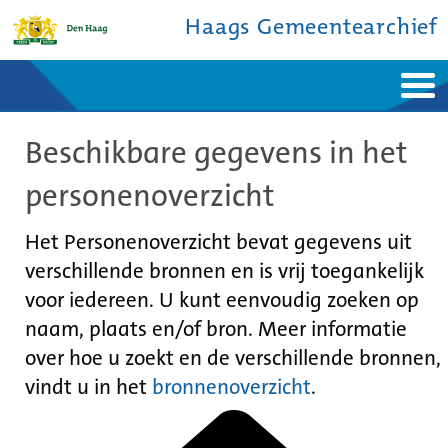
Haags Gemeentearchief
Home
Nieuws
Beschikbare gegevens in het
Ontdek de stad
De studiezaal
Bronnen en collecties
Over ons
personenoverzicht
Contact
Het Personenoverzicht bevat gegevens uit
verschillende bronnen en is vrij toegankelijk
voor iedereen. U kunt eenvoudig zoeken op
naam, plaats en/of bron. Meer informatie
over hoe u zoekt en de verschillende bronnen,
vindt u in het
bronnenoverzicht
.