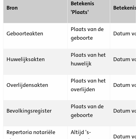
Betekenis
Bron
Betekenis
'Plaats'
Plaats van de
Geboorteakten
Datum van
geboorte
Plaats van het
Huwelijksakten
Datum van
huwelijk
Plaats van het
Overlijdensakten
Datum van
overlijden
Plaats van de
Bevolkingsregister
Datum van
geboorte
Repertoria notariële
Altijd 's-
Datum van