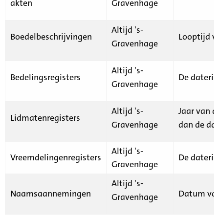
akten
Gravenhage
Altijd 's-
Boedelbeschrijvingen
Looptijd v
Gravenhage
Altijd 's-
Bedelingsregisters
De daterin
Gravenhage
Altijd 's-
Jaar van d
Lidmatenregisters
Gravenhage
dan de dat
Altijd 's-
Vreemdelingenregisters
De daterin
Gravenhage
Altijd 's-
Naamsaannemingen
Datum van
Gravenhage