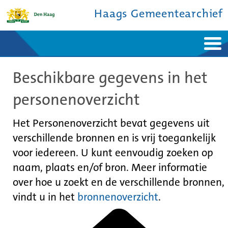
Haags Gemeentearchief
Home
Nieuws
Beschikbare gegevens in het
Ontdek de stad
De studiezaal
Bronnen en collecties
Over ons
personenoverzicht
Contact
Het Personenoverzicht bevat gegevens uit
verschillende bronnen en is vrij toegankelijk
voor iedereen. U kunt eenvoudig zoeken op
naam, plaats en/of bron. Meer informatie
over hoe u zoekt en de verschillende bronnen,
vindt u in het
bronnenoverzicht
.