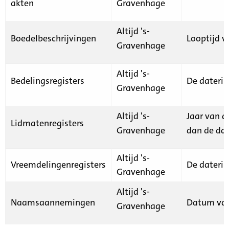
akten
Gravenhage
Altijd 's-
Boedelbeschrijvingen
Looptijd v
Gravenhage
Altijd 's-
Bedelingsregisters
De daterin
Gravenhage
Altijd 's-
Jaar van d
Lidmatenregisters
Gravenhage
dan de dat
Altijd 's-
Vreemdelingenregisters
De daterin
Gravenhage
Altijd 's-
Naamsaannemingen
Datum van
Gravenhage