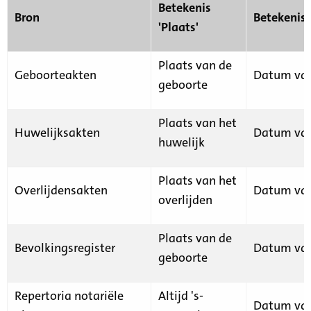
Betekenis
Bron
Betekenis
'Plaats'
Plaats van de
Geboorteakten
Datum van
geboorte
Plaats van het
Huwelijksakten
Datum van
huwelijk
Plaats van het
Overlijdensakten
Datum van
overlijden
Plaats van de
Bevolkingsregister
Datum van
geboorte
Repertoria notariële
Altijd 's-
Datum van