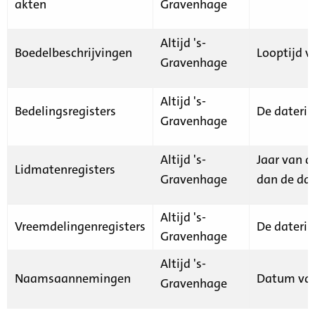
akten
Gravenhage
Altijd 's-
Boedelbeschrijvingen
Looptijd v
Gravenhage
Altijd 's-
Bedelingsregisters
De daterin
Gravenhage
Altijd 's-
Jaar van d
Lidmatenregisters
Gravenhage
dan de dat
Altijd 's-
Vreemdelingenregisters
De daterin
Gravenhage
Altijd 's-
Naamsaannemingen
Datum van
Gravenhage