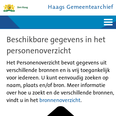
Haags Gemeentearchief
Home
Nieuws
Beschikbare gegevens in het
Ontdek de stad
De studiezaal
Bronnen en collecties
Over ons
personenoverzicht
Contact
Het Personenoverzicht bevat gegevens uit
verschillende bronnen en is vrij toegankelijk
voor iedereen. U kunt eenvoudig zoeken op
naam, plaats en/of bron. Meer informatie
over hoe u zoekt en de verschillende bronnen,
vindt u in het
bronnenoverzicht
.