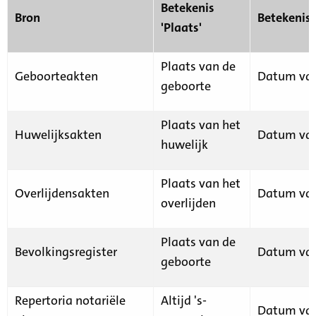
Betekenis
Bron
Betekenis
'Plaats'
Plaats van de
Geboorteakten
Datum van
geboorte
Plaats van het
Huwelijksakten
Datum van
huwelijk
Plaats van het
Overlijdensakten
Datum van
overlijden
Plaats van de
Bevolkingsregister
Datum van
geboorte
Repertoria notariële
Altijd 's-
Datum van