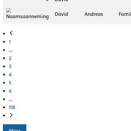
David
Andreas
Fami
1
...
2
3
4
5
6
...
118
Meer