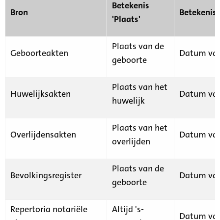
Betekenis
Bron
Betekenis
'Plaats'
Plaats van de
Geboorteakten
Datum van
geboorte
Plaats van het
Huwelijksakten
Datum van
huwelijk
Plaats van het
Overlijdensakten
Datum van
overlijden
Plaats van de
Bevolkingsregister
Datum van
geboorte
Repertoria notariële
Altijd 's-
Datum van