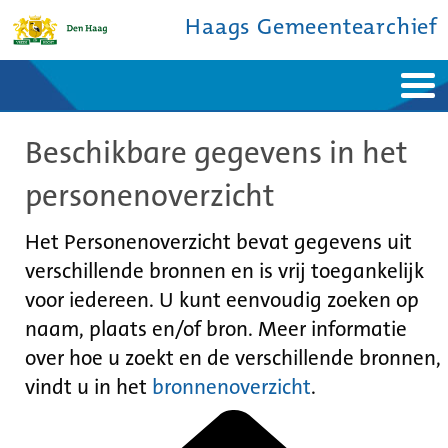
Haags Gemeentearchief
Home
Nieuws
Beschikbare gegevens in het
Ontdek de stad
De studiezaal
Bronnen en collecties
Over ons
personenoverzicht
Contact
Het Personenoverzicht bevat gegevens uit
verschillende bronnen en is vrij toegankelijk
voor iedereen. U kunt eenvoudig zoeken op
naam, plaats en/of bron. Meer informatie
over hoe u zoekt en de verschillende bronnen,
vindt u in het
bronnenoverzicht
.