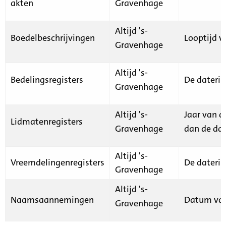
akten
Gravenhage
Altijd 's-
Boedelbeschrijvingen
Looptijd v
Gravenhage
Altijd 's-
Bedelingsregisters
De daterin
Gravenhage
Altijd 's-
Jaar van d
Lidmatenregisters
Gravenhage
dan de dat
Altijd 's-
Vreemdelingenregisters
De daterin
Gravenhage
Altijd 's-
Naamsaannemingen
Datum van
Gravenhage