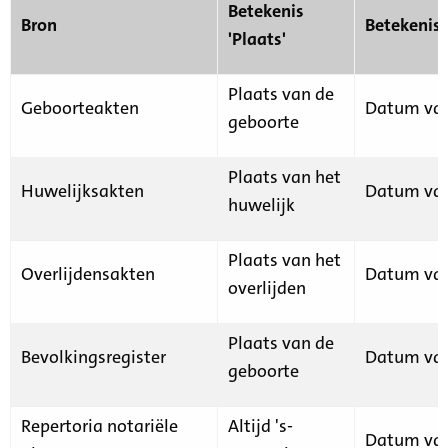
Betekenis
Bron
Betekenis
'Plaats'
Plaats van de
Geboorteakten
Datum van
geboorte
Plaats van het
Huwelijksakten
Datum van
huwelijk
Plaats van het
Overlijdensakten
Datum van
overlijden
Plaats van de
Bevolkingsregister
Datum van
geboorte
Repertoria notariële
Altijd 's-
Datum van