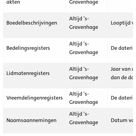
akten
Gravenhage
Altijd 's-
Boedelbeschrijvingen
Looptijd v
Gravenhage
Altijd 's-
Bedelingsregisters
De daterin
Gravenhage
Altijd 's-
Jaar van d
Lidmatenregisters
Gravenhage
dan de dat
Altijd 's-
Vreemdelingenregisters
De daterin
Gravenhage
Altijd 's-
Naamsaannemingen
Datum van
Gravenhage