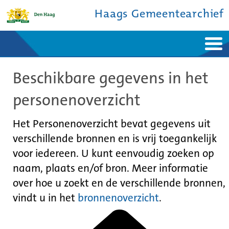
Haags Gemeentearchief
Home
Nieuws
Beschikbare gegevens in het
Ontdek de stad
De studiezaal
Bronnen en collecties
Over ons
personenoverzicht
Contact
Het Personenoverzicht bevat gegevens uit
verschillende bronnen en is vrij toegankelijk
voor iedereen. U kunt eenvoudig zoeken op
naam, plaats en/of bron. Meer informatie
over hoe u zoekt en de verschillende bronnen,
vindt u in het
bronnenoverzicht
.