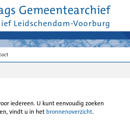
ags Gemeentearchief
hief Leidschendam-Voorburg
tact
 voor iedereen. U kunt eenvoudig zoeken
en, vindt u in het
bronnenoverzicht
.