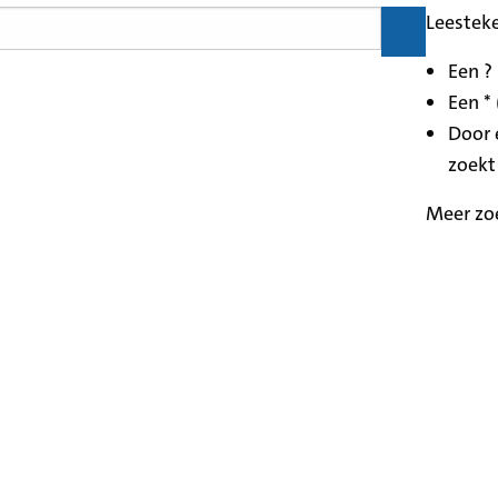
Leestek
Een ?
Een * 
Door 
zoekt
Meer zo