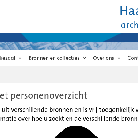
Ha
arc
diezaal
Bronnen en collecties
Over ons
Con
et personenoverzicht
it verschillende bronnen en is vrij toegankelijk
matie over hoe u zoekt en de verschillende bronn