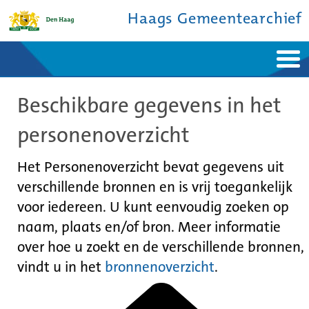
Haags Gemeentearchief
Home
Nieuws
Beschikbare gegevens in het
Ontdek de stad
De studiezaal
Bronnen en collecties
Over ons
personenoverzicht
Contact
Het Personenoverzicht bevat gegevens uit
verschillende bronnen en is vrij toegankelijk
voor iedereen. U kunt eenvoudig zoeken op
naam, plaats en/of bron. Meer informatie
over hoe u zoekt en de verschillende bronnen,
vindt u in het
bronnenoverzicht
.