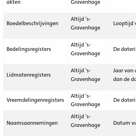
akten
Gravenhage
Altijd 's-
Boedelbeschrijvingen
Looptijd v
Gravenhage
Altijd 's-
Bedelingsregisters
De daterin
Gravenhage
Altijd 's-
Jaar van d
Lidmatenregisters
Gravenhage
dan de dat
Altijd 's-
Vreemdelingenregisters
De daterin
Gravenhage
Altijd 's-
Naamsaannemingen
Datum van
Gravenhage