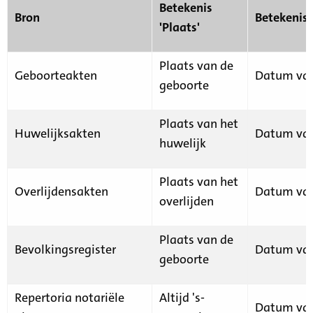
Betekenis
Bron
Betekenis
'Plaats'
Plaats van de
Geboorteakten
Datum van
geboorte
Plaats van het
Huwelijksakten
Datum van
huwelijk
Plaats van het
Overlijdensakten
Datum van
overlijden
Plaats van de
Bevolkingsregister
Datum van
geboorte
Repertoria notariële
Altijd 's-
Datum van