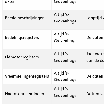
akten
Gravenhage
Altijd 's-
Boedelbeschrijvingen
Looptijd v
Gravenhage
Altijd 's-
Bedelingsregisters
De daterin
Gravenhage
Altijd 's-
Jaar van d
Lidmatenregisters
Gravenhage
dan de dat
Altijd 's-
Vreemdelingenregisters
De daterin
Gravenhage
Altijd 's-
Naamsaannemingen
Datum van
Gravenhage