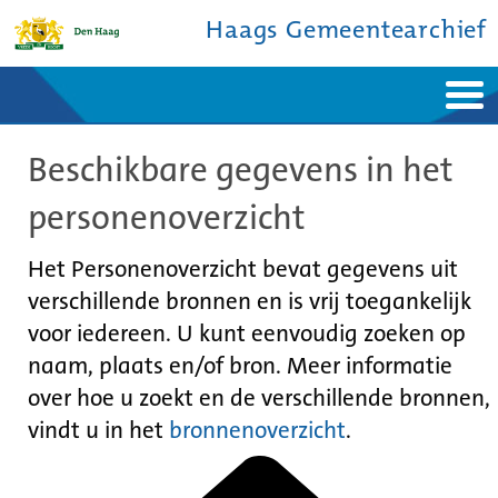
Haags Gemeentearchief
Home
Nieuws
Beschikbare gegevens in het
Ontdek de stad
De studiezaal
Bronnen en collecties
Over ons
personenoverzicht
Contact
Het Personenoverzicht bevat gegevens uit
verschillende bronnen en is vrij toegankelijk
voor iedereen. U kunt eenvoudig zoeken op
naam, plaats en/of bron. Meer informatie
over hoe u zoekt en de verschillende bronnen,
vindt u in het
bronnenoverzicht
.