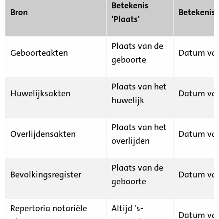
Betekenis
Bron
Betekenis
'Plaats'
Plaats van de
Geboorteakten
Datum van
geboorte
Plaats van het
Huwelijksakten
Datum van
huwelijk
Plaats van het
Overlijdensakten
Datum van
overlijden
Plaats van de
Bevolkingsregister
Datum van
geboorte
Repertoria notariële
Altijd 's-
Datum van