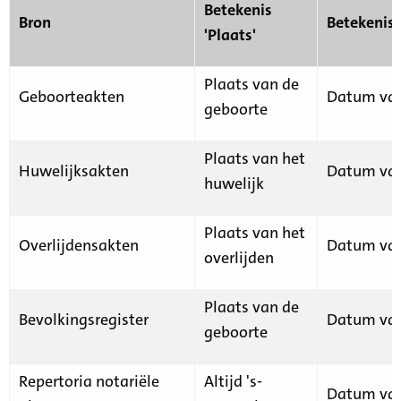
Betekenis
Bron
Betekenis
'Plaats'
Plaats van de
Geboorteakten
Datum van
geboorte
Plaats van het
Huwelijksakten
Datum van
huwelijk
Plaats van het
Overlijdensakten
Datum van
overlijden
Plaats van de
Bevolkingsregister
Datum van
geboorte
Repertoria notariële
Altijd 's-
Datum van