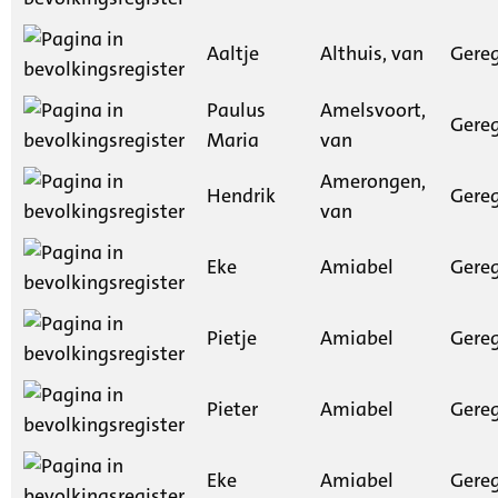
Aaltje
Althuis, van
Gereg
Paulus
Amelsvoort,
Gereg
Maria
van
Amerongen,
Hendrik
Gereg
van
Eke
Amiabel
Gereg
Pietje
Amiabel
Gereg
Pieter
Amiabel
Gereg
Eke
Amiabel
Gereg