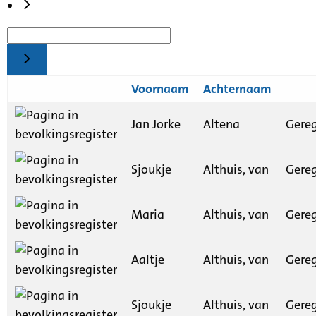
Voornaam
Achternaam
Jan Jorke
Altena
Gereg
Sjoukje
Althuis, van
Gereg
Maria
Althuis, van
Gereg
Aaltje
Althuis, van
Gereg
Sjoukje
Althuis, van
Gereg