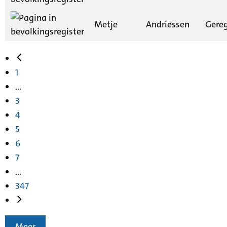
Metje
Andriessen
Gereg
1
...
3
4
5
6
7
...
347
Meer