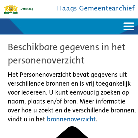
Haags Gemeentearchief
Home
Nieuws
Beschikbare gegevens in het
Ontdek de stad
De studiezaal
Bronnen en collecties
Over ons
personenoverzicht
Contact
Het Personenoverzicht bevat gegevens uit
verschillende bronnen en is vrij toegankelijk
voor iedereen. U kunt eenvoudig zoeken op
naam, plaats en/of bron. Meer informatie
over hoe u zoekt en de verschillende bronnen,
vindt u in het
bronnenoverzicht
.