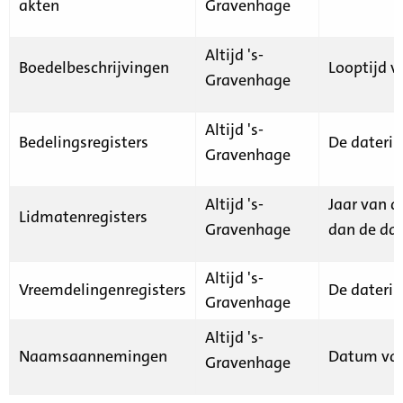
akten
Gravenhage
Altijd 's-
Boedelbeschrijvingen
Looptijd v
Gravenhage
Altijd 's-
Bedelingsregisters
De daterin
Gravenhage
Altijd 's-
Jaar van d
Lidmatenregisters
Gravenhage
dan de dat
Altijd 's-
Vreemdelingenregisters
De daterin
Gravenhage
Altijd 's-
Naamsaannemingen
Datum van
Gravenhage