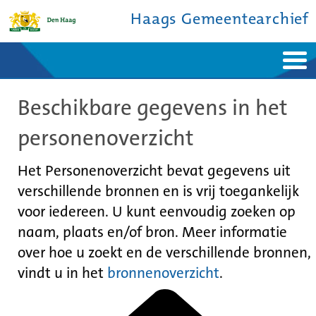
Haags Gemeentearchief
Home
Nieuws
Beschikbare gegevens in het
Ontdek de stad
De studiezaal
Bronnen en collecties
Over ons
personenoverzicht
Contact
Het Personenoverzicht bevat gegevens uit
verschillende bronnen en is vrij toegankelijk
voor iedereen. U kunt eenvoudig zoeken op
naam, plaats en/of bron. Meer informatie
over hoe u zoekt en de verschillende bronnen,
vindt u in het
bronnenoverzicht
.