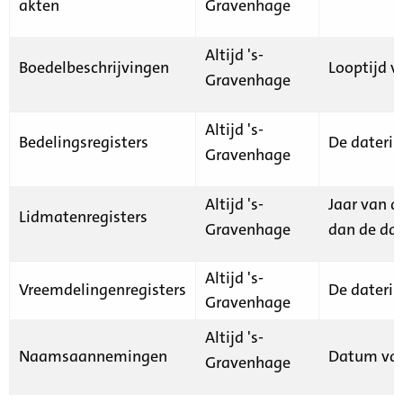
akten
Gravenhage
Altijd 's-
Boedelbeschrijvingen
Looptijd v
Gravenhage
Altijd 's-
Bedelingsregisters
De daterin
Gravenhage
Altijd 's-
Jaar van d
Lidmatenregisters
Gravenhage
dan de dat
Altijd 's-
Vreemdelingenregisters
De daterin
Gravenhage
Altijd 's-
Naamsaannemingen
Datum van
Gravenhage