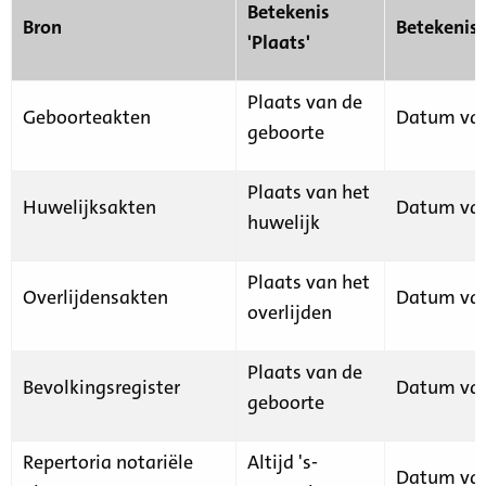
Betekenis
Bron
Betekenis
'Plaats'
Plaats van de
Geboorteakten
Datum van
geboorte
Plaats van het
Huwelijksakten
Datum van
huwelijk
Plaats van het
Overlijdensakten
Datum van
overlijden
Plaats van de
Bevolkingsregister
Datum van
geboorte
Repertoria notariële
Altijd 's-
Datum van