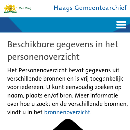
Haags Gemeentearchief
Home
Nieuws
Beschikbare gegevens in het
Ontdek de stad
De studiezaal
Bronnen en collecties
Over ons
personenoverzicht
Contact
Het Personenoverzicht bevat gegevens uit
verschillende bronnen en is vrij toegankelijk
voor iedereen. U kunt eenvoudig zoeken op
naam, plaats en/of bron. Meer informatie
over hoe u zoekt en de verschillende bronnen,
vindt u in het
bronnenoverzicht
.