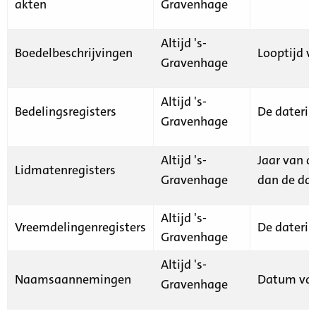
akten
Gravenhage
Altijd 's-
Boedelbeschrijvingen
Looptijd v
Gravenhage
Altijd 's-
Bedelingsregisters
De daterin
Gravenhage
Altijd 's-
Jaar van d
Lidmatenregisters
Gravenhage
dan de dat
Altijd 's-
Vreemdelingenregisters
De daterin
Gravenhage
Altijd 's-
Naamsaannemingen
Datum van
Gravenhage