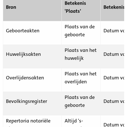
Betekenis
Bron
Betekenis
'Plaats'
Plaats van de
Geboorteakten
Datum van
geboorte
Plaats van het
Huwelijksakten
Datum van
huwelijk
Plaats van het
Overlijdensakten
Datum van
overlijden
Plaats van de
Bevolkingsregister
Datum van
geboorte
Repertoria notariële
Altijd 's-
Datum van