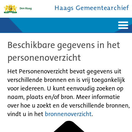
Haags Gemeentearchief
Home
Nieuws
Beschikbare gegevens in het
Ontdek de stad
De studiezaal
Bronnen en collecties
Over ons
personenoverzicht
Contact
Het Personenoverzicht bevat gegevens uit
verschillende bronnen en is vrij toegankelijk
voor iedereen. U kunt eenvoudig zoeken op
naam, plaats en/of bron. Meer informatie
over hoe u zoekt en de verschillende bronnen,
vindt u in het
bronnenoverzicht
.