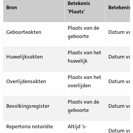
Betekenis
Bron
Betekenis
'Plaats'
Plaats van de
Geboorteakten
Datum van
geboorte
Plaats van het
Huwelijksakten
Datum van
huwelijk
Plaats van het
Overlijdensakten
Datum van
overlijden
Plaats van de
Bevolkingsregister
Datum van
geboorte
Repertoria notariële
Altijd 's-
Datum van