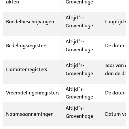
akten
Gravenhage
Altijd 's-
Boedelbeschrijvingen
Looptijd v
Gravenhage
Altijd 's-
Bedelingsregisters
De daterin
Gravenhage
Altijd 's-
Jaar van d
Lidmatenregisters
Gravenhage
dan de dat
Altijd 's-
Vreemdelingenregisters
De daterin
Gravenhage
Altijd 's-
Naamsaannemingen
Datum van
Gravenhage