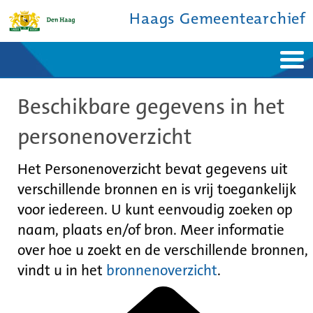
Haags Gemeentearchief
Home
Nieuws
Beschikbare gegevens in het
Ontdek de stad
De studiezaal
Bronnen en collecties
Over ons
personenoverzicht
Contact
Het Personenoverzicht bevat gegevens uit
verschillende bronnen en is vrij toegankelijk
voor iedereen. U kunt eenvoudig zoeken op
naam, plaats en/of bron. Meer informatie
over hoe u zoekt en de verschillende bronnen,
vindt u in het
bronnenoverzicht
.