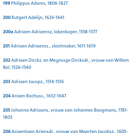
199
Philippus Adams, 1806-1827
200
Rutgert Adelijn, 1626-1641
200a
Adriaen Adriaensz, lakenkoper, 1558-1577
201
Adriaen Adriaenss., slootmaker, 1611-1619
202
Adriaen Dirckz. en Meynssge Dircksdr., vrouw van Willem
Bol, 1526-1540
203
Adriaen Jacopz., 1514-1516
204
Ariaen Rochuss., 1632-1647
205
Johanna Adriaans, vrouw van Johannes Boogmans, 1781-
1803
206
Ariaentgen Ariensdr., vrouw van Maerten Jacobsz., 1605-