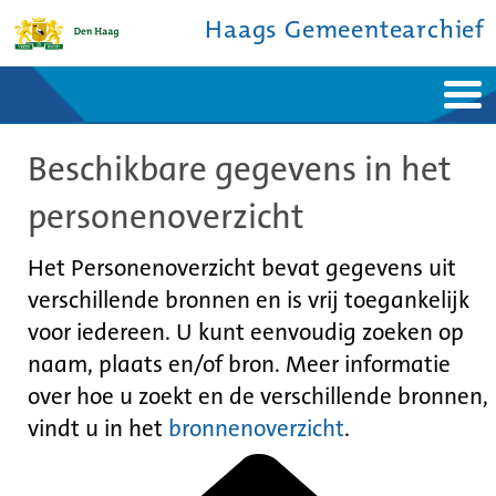
Haags Gemeentearchief
Home
Nieuws
Beschikbare gegevens in het
Ontdek de stad
De studiezaal
Bronnen en collecties
Over ons
personenoverzicht
Contact
Het Personenoverzicht bevat gegevens uit
verschillende bronnen en is vrij toegankelijk
voor iedereen. U kunt eenvoudig zoeken op
naam, plaats en/of bron. Meer informatie
over hoe u zoekt en de verschillende bronnen,
vindt u in het
bronnenoverzicht
.