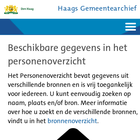
Haags Gemeentearchief
Home
Nieuws
Beschikbare gegevens in het
Ontdek de stad
De studiezaal
Bronnen en collecties
Over ons
personenoverzicht
Contact
Het Personenoverzicht bevat gegevens uit
verschillende bronnen en is vrij toegankelijk
voor iedereen. U kunt eenvoudig zoeken op
naam, plaats en/of bron. Meer informatie
over hoe u zoekt en de verschillende bronnen,
vindt u in het
bronnenoverzicht
.