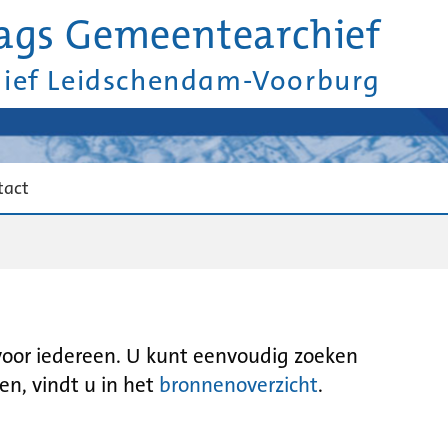
ags Gemeentearchief
hief Leidschendam-Voorburg
tact
 voor iedereen. U kunt eenvoudig zoeken
en, vindt u in het
bronnenoverzicht
.