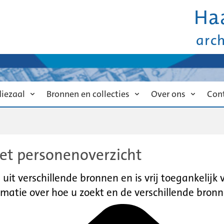
Ha
arc
diezaal
Bronnen en collecties
Over ons
Con
et personenoverzicht
it verschillende bronnen en is vrij toegankelijk
matie over hoe u zoekt en de verschillende bronn