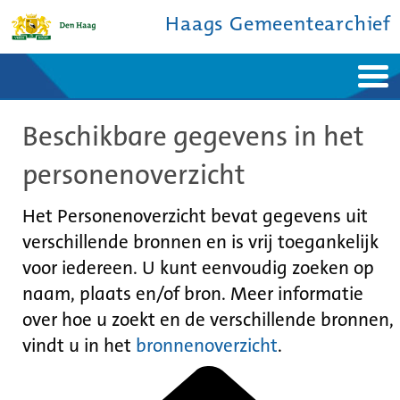
Haags Gemeentearchief
Home
Nieuws
Beschikbare gegevens in het
Ontdek de stad
De studiezaal
Bronnen en collecties
Over ons
personenoverzicht
Contact
Het Personenoverzicht bevat gegevens uit
verschillende bronnen en is vrij toegankelijk
voor iedereen. U kunt eenvoudig zoeken op
naam, plaats en/of bron. Meer informatie
over hoe u zoekt en de verschillende bronnen,
vindt u in het
bronnenoverzicht
.