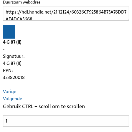
Duurzaam webadres
4 G 87 (II)
-
Signatuur:
4 G 87 (II)
PPN:
323820018
Vorige
Volgende
Gebruik CTRL + scroll om te scrollen