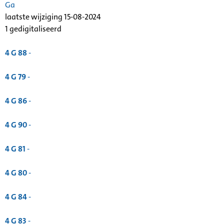
Ga
laatste wijziging 15-08-2024
1 gedigitaliseerd
4 G 88
-
4 G 79
-
4 G 86
-
4 G 90
-
4 G 81
-
4 G 80
-
4 G 84
-
4 G 83
-