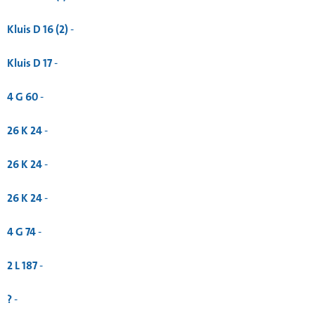
Kluis D 16 (2)
-
Kluis D 17
-
4 G 60
-
26 K 24
-
26 K 24
-
26 K 24
-
4 G 74
-
2 L 187
-
?
-