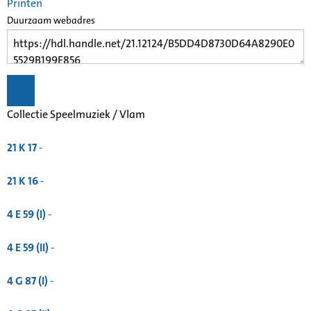
Printen
Duurzaam webadres
Collectie Speelmuziek / Vlam
21 K 17
-
21 K 16
-
4 E 59 (I)
-
4 E 59 (II)
-
4 G 87 (I)
-