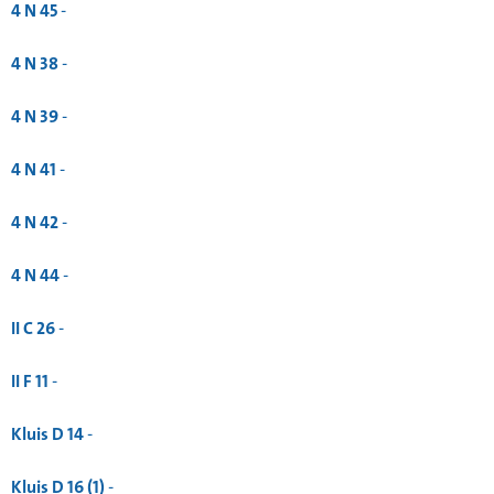
4 N 45
-
4 N 38
-
4 N 39
-
4 N 41
-
4 N 42
-
4 N 44
-
II C 26
-
II F 11
-
Kluis D 14
-
Kluis D 16 (1)
-