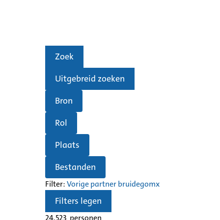
Zoek
Uitgebreid zoeken
Bron
Rol
Plaats
Bestanden
Filter:
Vorige partner bruidegom
x
Filters legen
24.523
personen