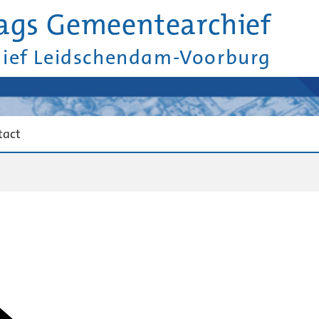
ags Gemeentearchief
hief Leidschendam-Voorburg
tact