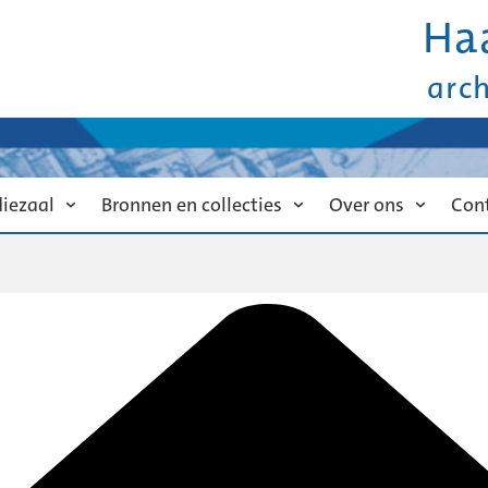
Ha
arc
diezaal
Bronnen en collecties
Over ons
Con