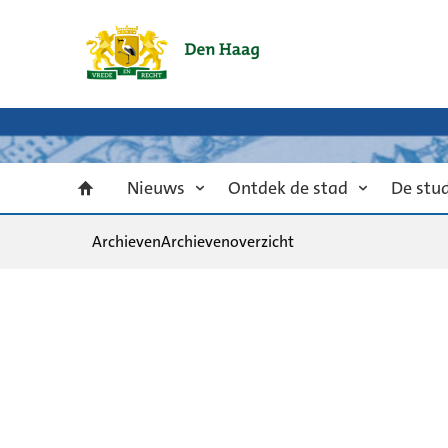
Nieuws
Ontdek de stad
De stu
Archieven
Archievenoverzicht