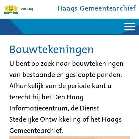
Haags Gemeentearchief
Home
Nieuws
Ontdek de stad
Bouwtekeningen
De studiezaal
Bronnen en collecties
Over ons
Contact
U bent op zoek naar bouwtekeningen
van bestaande en gesloopte panden.
Afhankelijk van de periode kunt u
terecht bij het Den Haag
Informatiecentrum, de Dienst
Stedelijke Ontwikkeling of het Haags
Gemeentearchief.