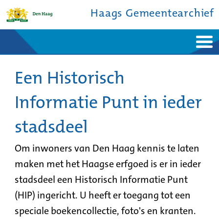
Haags Gemeentearchief
Home
Nieuws
Ontdek de stad
Een Historisch
De studiezaal
Bronnen en collecties
Over ons
Contact
Informatie Punt in ieder
stadsdeel
Om inwoners van Den Haag kennis te laten
maken met het Haagse erfgoed is er in ieder
stadsdeel een Historisch Informatie Punt
(HIP) ingericht. U heeft er toegang tot een
speciale boekencollectie, foto's en kranten.