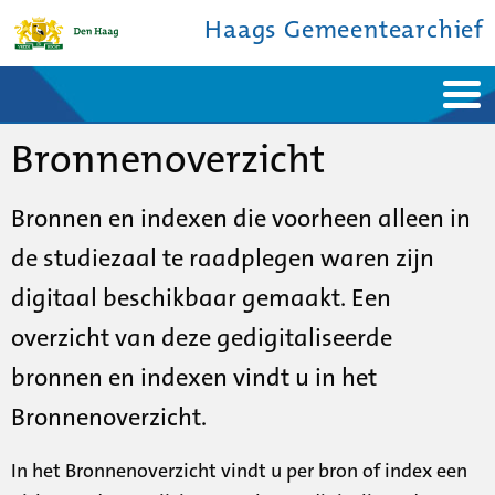
Haags Gemeentearchief
Home
Nieuws
Bronnenoverzicht
Ontdek de stad
De studiezaal
Bronnen en collecties
Over ons
Contact
Bronnen en indexen die voorheen alleen in
de studiezaal te raadplegen waren zijn
digitaal beschikbaar gemaakt. Een
overzicht van deze gedigitaliseerde
bronnen en indexen vindt u in het
Bronnenoverzicht.
In het Bronnenoverzicht vindt u per bron of index een