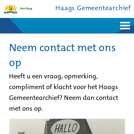
Haags Gemeentearchief
Home
Nieuws
Ontdek de stad
Neem contact met ons
De studiezaal
Bronnen en collecties
Over ons
Contact
op
Heeft u een vraag, opmerking,
compliment of klacht voor het Haags
Gemeentearchief? Neem dan contact
met ons op.