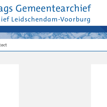
ags Gemeentearchief
hief Leidschendam-Voorburg
tact