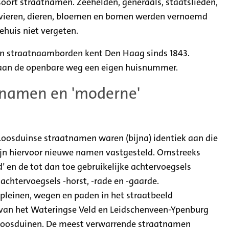
oort straatnamen. Zeehelden, generaals, staatslieden,
 rivieren, dieren, bloemen en bomen werden vernoemd
ehuis niet vergeten.
n straatnaamborden kent Den Haag sinds 1843.
w aan de openbare weg een eigen huisnummer.
tnamen en 'moderne'
Loosduinse straatnamen waren (bijna) identiek aan die
ijn hiervoor nieuwe namen vastgesteld. Omstreeks
 en de tot dan toe gebruikelijke achtervoegsels
achtervoegsels -horst, -rade en -gaarde.
, pleinen, wegen en paden in het straatbeeld
 van het Wateringse Veld en Leidschenveen-Ypenburg
n Loosduinen. De meest verwarrende straatnamen