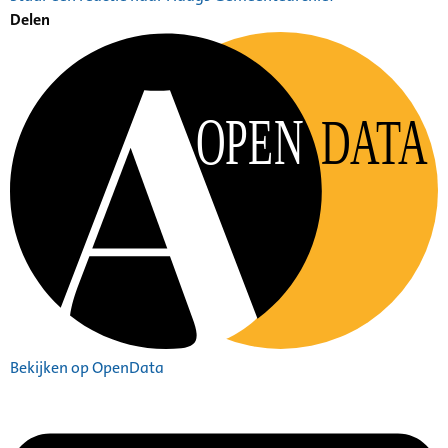
Delen
OPEN
DATA
Bekijken op OpenData