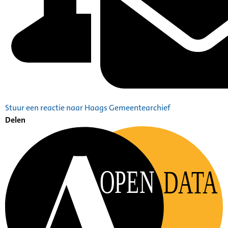
Stuur een reactie naar Haags Gemeentearchief
Delen
OPEN
DATA