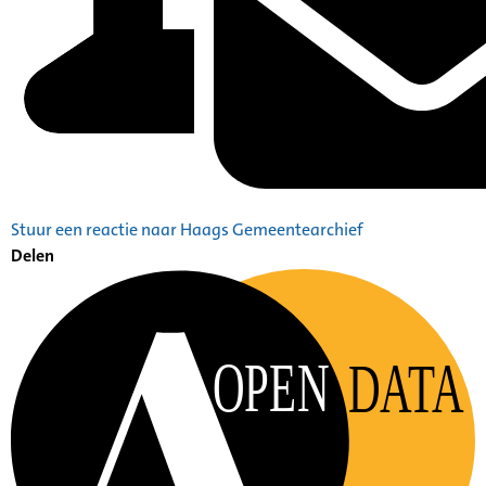
Stuur een reactie naar Haags Gemeentearchief
Delen
OPEN
DATA