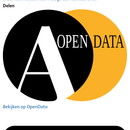
Delen
OPEN
DATA
Bekijken op OpenData