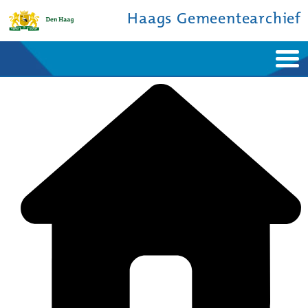
Haags Gemeentearchief
Home
Nieuws
Ontdek de stad
De studiezaal
Bronnen en collecties
Over ons
Contact