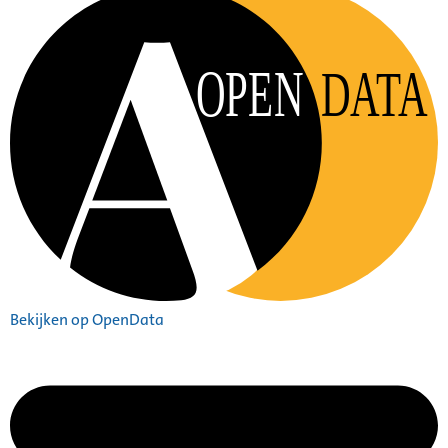
OPEN
DATA
Bekijken op OpenData