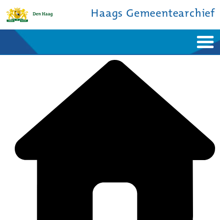
Haags Gemeentearchief
Home
Nieuws
Ontdek de stad
De studiezaal
Bronnen en collecties
Over ons
Contact