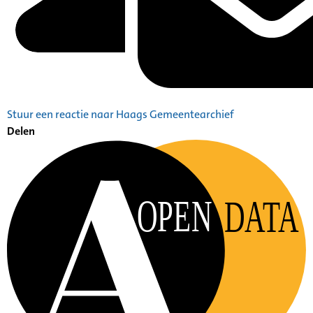
Stuur een reactie naar Haags Gemeentearchief
Delen
OPEN
DATA