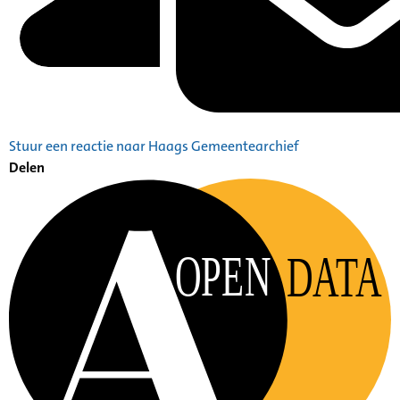
Stuur een reactie naar Haags Gemeentearchief
Delen
OPEN
DATA