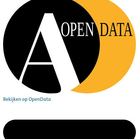
OPEN
DATA
Bekijken op OpenData