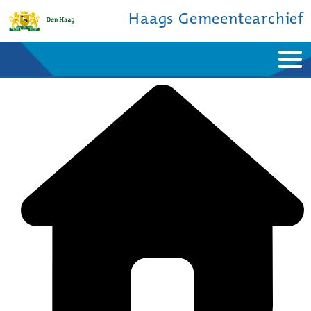
Haags Gemeentearchief
Home
Nieuws
Ontdek de stad
De studiezaal
Bronnen en collecties
Over ons
Contact