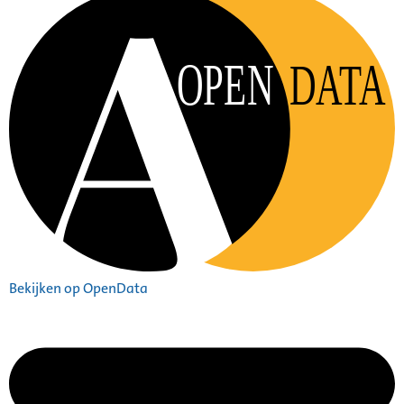
OPEN
DATA
Bekijken op OpenData