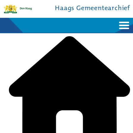
Haags Gemeentearchief
Home
Nieuws
Ontdek de stad
De studiezaal
Bronnen en collecties
Over ons
Contact