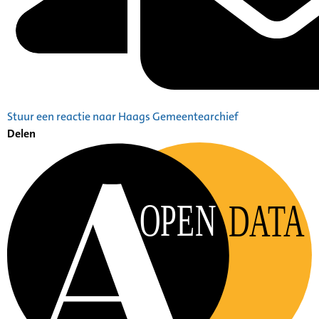
Stuur een reactie naar Haags Gemeentearchief
Delen
OPEN
DATA