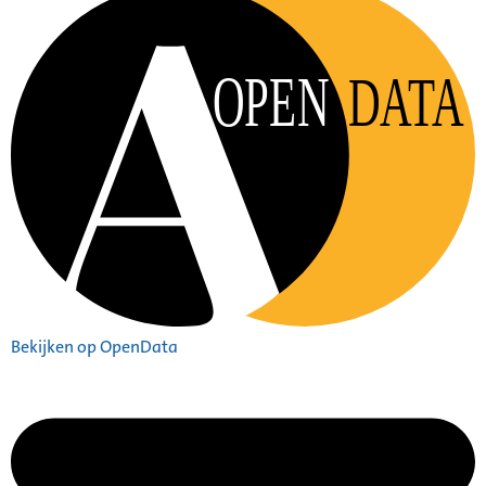
OPEN
DATA
Bekijken op OpenData