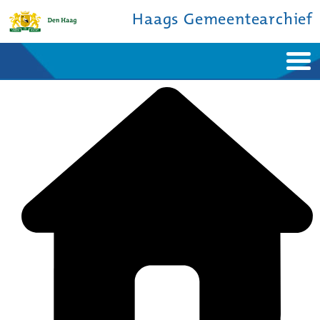
Haags Gemeentearchief
Home
Nieuws
Ontdek de stad
De studiezaal
Bronnen en collecties
Over ons
Contact