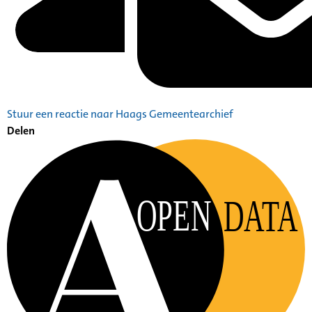
Stuur een reactie naar Haags Gemeentearchief
Delen
OPEN
DATA