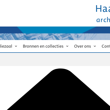
Ha
arc
diezaal
Bronnen en collecties
Over ons
Con