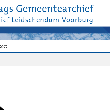
ags Gemeentearchief
hief Leidschendam-Voorburg
tact