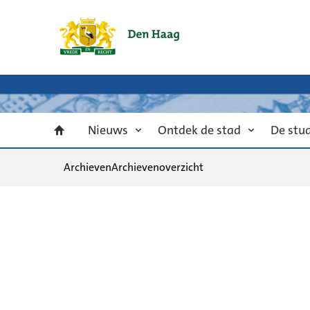
Nieuws
Ontdek de stad
De stu
Archieven
Archievenoverzicht