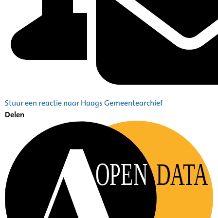
Stuur een reactie naar Haags Gemeentearchief
Delen
OPEN
DATA