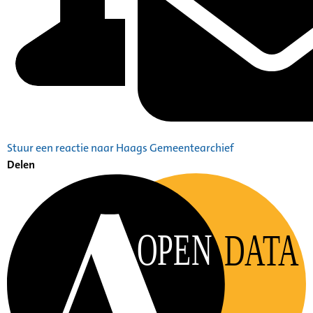
Stuur een reactie naar Haags Gemeentearchief
Delen
OPEN
DATA