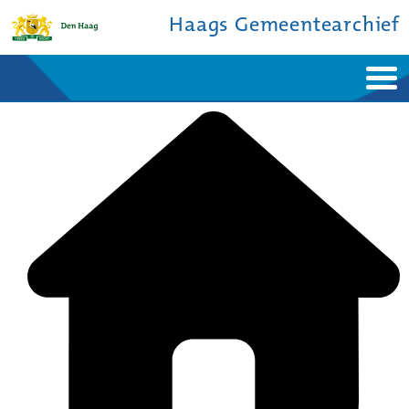
Haags Gemeentearchief
Home
Nieuws
Ontdek de stad
De studiezaal
Bronnen en collecties
Over ons
Contact